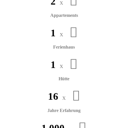
2
x
stehen unseren Gästen zur Verfügung.
Appartements
1
x
Ferienhaus
1
x
Hütte
1
6
x
Jahre Erfahrung
,