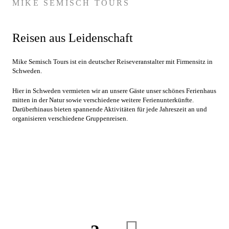
MIKE SEMISCH TOURS
Reisen aus Leidenschaft
Mike Semisch Tours ist ein deutscher Reiseveranstalter mit Firmensitz in
Schweden.
Hier in Schweden vermieten wir an unsere Gäste unser schönes Ferienhaus
mitten in der Natur sowie verschiedene weitere Ferienunterkünfte.
Darüberhinaus bieten spannende Aktivitäten für jede Jahreszeit an und
organisieren verschiedene Gruppenreisen.
SCHWEDEN VOM
WASSER AUS
Entdecken Sie Schweden vom Wasser aus, mit
Mike Semisch Tours. Motorboot, Kanu und Kajak