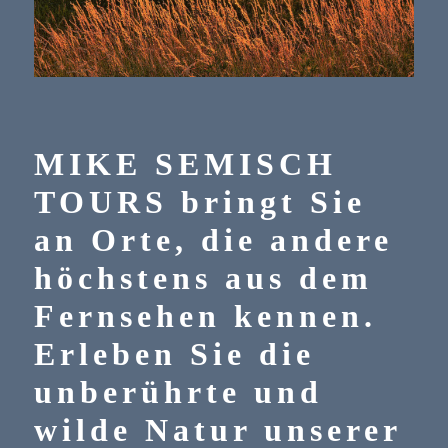
MIKE SEMISCH
TOURS bringt Sie
an Orte, die andere
höchstens aus dem
WINTER IM HOHEN
Fernsehen kennen.
NORDEN
Erleben Sie die
Jede Jahreszeit in Schweden hat Ihren ganz
unberührte und
besonderen Charme. Erleben Sie den Winter in
unserer gemütlichen Lodge.
wilde Natur unserer